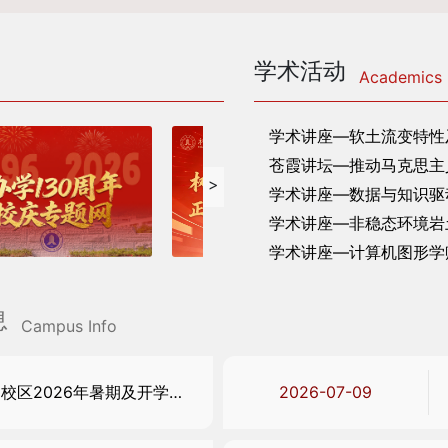
学术活动
Academics
学术讲座—软土流变特性
苍霞讲坛—推动马克思主
>
学术讲座—数据与知识驱
学术讲座—非稳态环境岩
学术讲座—计算机图形学赋能
息
Campus Info
关于旗山校区2026年暑期及开学初食堂营业安排的通知
2026-07-09