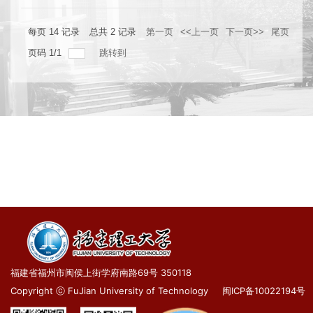
每页
14
记录
总共
2
记录
第一页
<<上一页
下一页>>
尾页
页码
1
/
1
跳转到
福建省福州市闽侯上街学府南路69号 350118
Copyright ⓒ FuJian University of Technology
闽ICP备10022194号