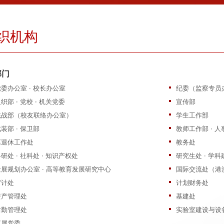
织机构
部门
党委办公室 · 校长办公室
纪委（监察专员
组织部
·
党校
·
机关党委
宣传部
统战部（校友联络办公室）
学生工作部
装部 · 保卫部
教师工作部 · 人
离退休工作处
教务处
研处 · 社科处 · 知识产权处
研究生处 · 学
发展规划办公室 · 高等教育发展研究中心
国际交流处（港
审计处
计划财务处
资产管理处
基建处
后勤管理处
实验室建设与设备
直属党委