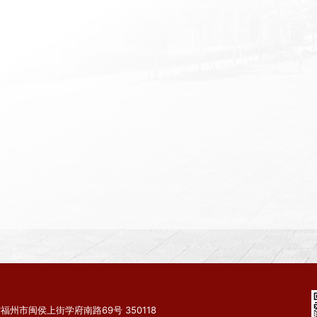
福州市闽侯上街学府南路69号 350118