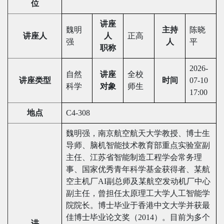
位
讲座
魏明
主持
陈晓
讲座人
人
正高
强
人
平
职称
2026-
自然
讲座
全校
讲座类型
时间
07-10
科学
对象
师生
17:00
地点
C4-308
魏明强，南京航空航天大学教授、博士生
导师、脑机智能技术教育部重点实验室副
主任、江苏省智能制造工程学会常务理
事、国家优秀青年科学基金获得者、某航
空主机厂AI副总师及某航空发动机厂中心
副主任，曾担任太原理工大学人工智能学
院院长。博士毕业于香港中文大学并获最
佳博士毕业论文奖（2014）。目前为多个
讲