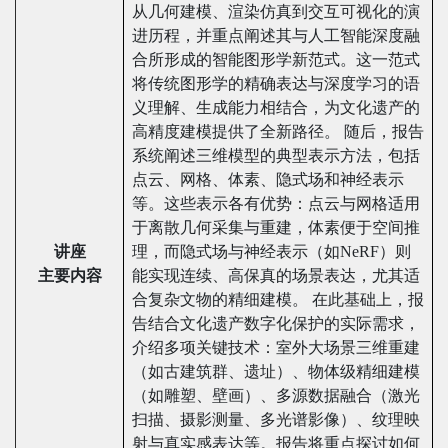
从几何建模、渲染仿真到交互可视化的演
进历程，并重点阐述其与人工智能深度融
合所形成的智能图形学新范式。这一范式
将传统图形学的精确表达与深度学习的语
义理解、生成能力相结合，为文化遗产的
高精度建模提供了全新路径。 随后，报告
系统阐述三维模型的典型表示方法，包括
点云、网格、体素、隐式场和神经表示
等。这些表示各有优势：点云与网格适用
于离散几何采集与重建，体素便于空间推
讲座
理，而隐式场与神经表示（如NeRF）则
主要内容
能实现连续、高保真的场景表达，尤其适
合复杂文物的精细建模。 在此基础上，报
告结合文化遗产数字化保护的实际需求，
介绍多项关键技术：室外大场景三维重建
（如古建筑群、遗址）、物体级精细建模
（如雕塑、壁画）、多源数据融合（激光
扫描、摄影测量、多光谱影像）、纹理映
射与真实感表达等。报告将重点探讨如何