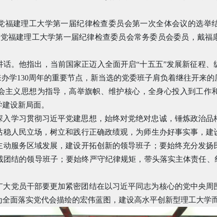
党福建理工大学第一届纪律检查委员会第一次全体会议的选举
产党福建理工大学第一届纪律检查委员会常务委员会委员，戴福
讲话。他指出，当前国家正迈入全面开启“十五五”发展新征程、
来办学130周年的重要节点，新当选的党委班子肩负着继往开来
会主义思想为指导，高举旗帜、维护核心，全身心投入到工作
学建设新局面。
深入学习贯彻习近平党建思想，始终对党绝对忠诚，锤炼政治品
站稳人民立场，树立和践行正确政绩观，为师生办好事实事，建
主动服务区域发展，建设开拓创新的领导班子；要始终充分发扬
诚团结的领导班子；要始终严守纪律规矩，带头落实主体责任、纠
广大党员干部要更加紧密团结在以习近平同志为核心的党中央周
为全面落实党代会描绘的宏伟蓝图，建设高水平创新型理工大学