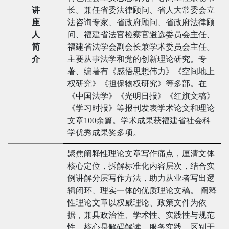
讲
长。兼任省委法律顾问、省人大常委会立
座
法咨询专家、省政府顾问、省政府法律顾
人
问、福建省法官检察官遴选委员会主任、
简
福建省法学会副会长兼学术委员会主任。
介
主要从事法学和党的创新理论研究。专
著、编著有《感悟思想伟力》《空间地上
权研究》《担保物权研究》等多部。在
《中国法学》《光明日报》《红旗文稿》
《学习时报》等报刊发表学术论文和理论
文章100余篇。学术成果获福建省社会科
学优秀成果奖多项。
聚焦阐释性理论文章写作痛点，厘清文体
核心定位，拆解标准化内容层次，结合实
例讲解分层写作方法，助力从业者写出逻
辑闭环、理实一体的优质理论文稿。 阐释
性理论文章以权威理论、政策文件为依
据，兼具政治性、学术性、实践性与规范
性，核心是解码解读、服务实践，区别于