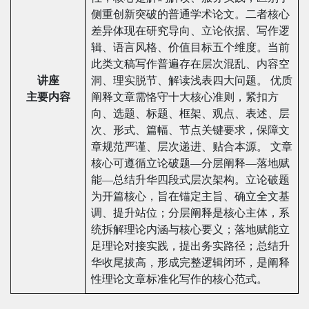
侧重创新突破的普通学术论文。二者核心
差异体现在研究导向、立论依据、写作逻
辑、语言风格、价值目标五个维度。当前
此类文稿写作普遍存在层次混乱、内容空
讲座
洞、理实脱节、解读浅表四大问题。 优质
主要内容
阐释文章需恪守十大核心准则，紧扣方
向、选题、标题、框架、观点、表述、层
次、形式、篇幅、节点关键要求，保障文
章规范严谨、层次递进、贴合本源。 文章
核心可遵循立论破题—分层阐释—落地赋
能—总结升华四段式层次架构。立论破题
为开篇核心，旨在锚定主旨、确立全文基
调、提升站位；分层阐释是核心主体，系
统拆解理论内涵与核心要义；落地赋能立
足理论对接实践，提出务实路径；总结升
华收尾拔高，形成完整逻辑闭环，是阐释
性理论文章标准化写作的核心范式。