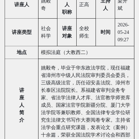
姚毅
主持
梁开
讲座人
人
正高
奇
人
斌
职称
2026-
社会
讲座
全校
讲座类型
时间
05-24
科学
对象
师生
09:27
地点
模拟法庭（大教西二）
姚毅奇，毕业于华东政法学院，现任福建
省漳州市中级人民法院审判委员会委员，
三级高级法官，历任诏安县法院、漳州市
讲
长泰区法院院长。系福建省审判业务专
座
家、省法学法律人才库、法官教学师资库
人
成员、国家法官学院新疆分院、厦门大学
简
法学院等兼职教师、全国法律专业学位研
介
究生法律文书写作大赛阅卷专家。主持省
法学会重点研究课题，发表论文（案例）
十余篇，荣获全国法院学术讨论会和西部