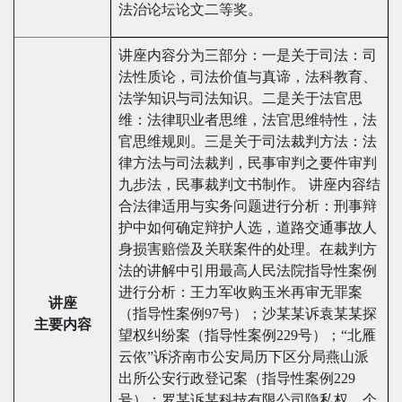
法治论坛论文二等奖。
讲座内容分为三部分：一是关于司法：司
法性质论，司法价值与真谛，法科教育、
法学知识与司法知识。二是关于法官思
维：法律职业者思维，法官思维特性，法
官思维规则。三是关于司法裁判方法：法
律方法与司法裁判，民事审判之要件审判
九步法，民事裁判文书制作。 讲座内容结
合法律适用与实务问题进行分析：刑事辩
护中如何确定辩护人选，道路交通事故人
身损害赔偿及关联案件的处理。在裁判方
法的讲解中引用最高人民法院指导性案例
进行分析：王力军收购玉米再审无罪案
讲座
（指导性案例97号）；沙某某诉袁某某探
主要内容
望权纠纷案（指导性案例229号）；“北雁
云依”诉济南市公安局历下区分局燕山派
出所公安行政登记案（指导性案例229
号）；罗某诉某科技有限公司隐私权、个