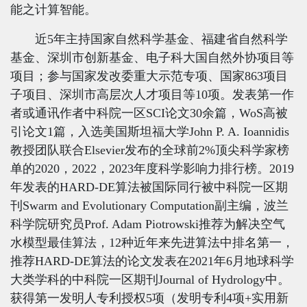
能之计算智能。
近
5
年主持国家自然科学基金、福建省自然科学
基金、深圳市创新基金、电子科大国自然外协项目等
项目；参与国家发改委重大示范专项、国家
863
项目
子项目、深圳市高层次人才项目等
10
项。发表第一作
者或通讯作者
中科院
一区
SCI
论文
30
余
篇，
W
o
S
高被
引论文
1
篇，入选美国斯坦福大学
John P. A. Ioannidis
教授团队联合
Elsevier
发布的全球前
2%
顶尖科学家榜
单的
2020
，
2022
，
2023
年度科学影响力排行榜。
2019
年发表的
HARD-DE
算法被国际同行被中科院一区期
刊
Swarm and Evolutionary Computation
副主编，波兰
科学院研究员
Prof. Adam Piotrowski
推荐为解决空气
水模型最佳算法，
12
种近年来先进算法中排名第一，
推荐
HARD-DE
算法的论文发表在
2021
年
6
月地球科学
大类学科的中科院一区期刊
Journal of Hydrology
中。
获得第一发明人专利授权
5
项（发明专利
4
项
+实用新