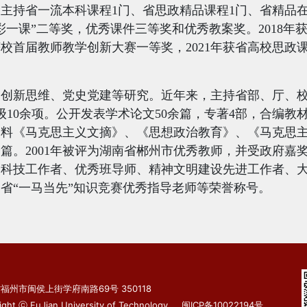
。主持省一流本科课程
1
门、省思政精品课程
1
门、省精品
彩一课”二等奖，优秀课件三等奖和优秀教案奖。
2018
年
获校首届教师教学创新大赛一等奖，
2021
年获省高校思政
、创新思维、党史党建等研究。近年来，主持省部、厅、
级
10
余项。公开发表学术论文
50
余篇，专著
4
部，合编教
资料《马克思主义文摘》、《思想政治教育》、《马克思
余篇。
2001
年被评为湖南省郴州市优秀教师，并受政府嘉
秀科技工作者、优秀班导师、精神文明建设先进工作者、
省“一马当先”知识竞赛优秀指导老师等荣誉称号。
福州市闽侯上街学府南路69号 350118
ight ⓒ FuJian University of Technology
闽ICP备10022194号