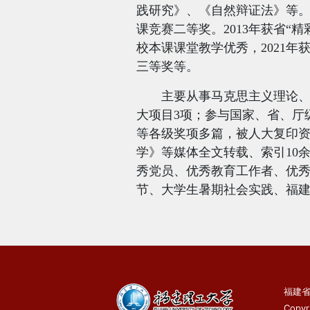
践研究》、《自然辩证法》等
课竞赛二等奖。
2013
年获省“精
校本课课堂教学优秀，
2021
年
三等奖等。
主要从事马克思主义理论
大项目
3
项；参与国家、省、厅
等各级奖项多篇，被人大复印
学》等媒体全文转载、索引
10
秀党员、优秀教育工作者、优
节、大学生暑期社会实践、福建
福建省
Copyr