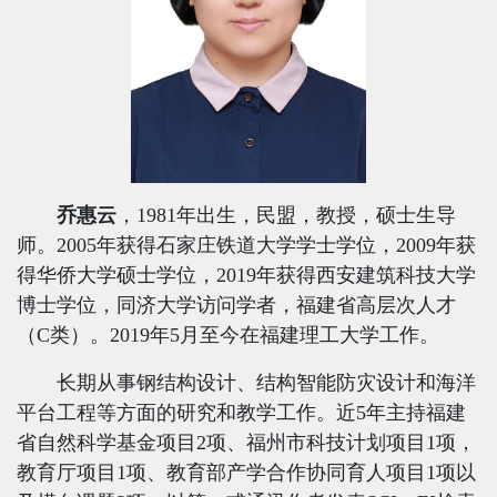
乔惠云
，
1981
年出生，民盟，教授，硕士生导
师。
2005
年获得石家庄铁道大学学士学位，
2009
年获
得华侨大学硕士学位，
2019
年获得西安建筑科技大学
博士学位，同济大学访问学者，福建省高层次人才
（
C
类）。
2019
年
5
月至今在福建理工大学工作。
长期从事钢结构设计、结构智能防灾设计和海洋
平台工程等方面的研究和教学工作。近
5
年主持福建
省自然科学基金项目
2
项、福州市科技计划项目
1
项，
教育厅项目
1
项、教育部产学合作协同育人项目
1
项以