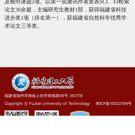
及横向课题
2
项。以第一或通讯作者发表
SCI
、
EI
检索
论文
30
余篇，主编研究生教材
1
部，获得福建省科技
进步奖
1
项（排名第一），获福建省自然科学优秀学
术论文三等奖。
福建省福州市闽侯上街学府南路69号 350118
Copyright ⓒ FuJian University of Technology
闽ICP备10022194号