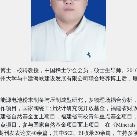
，
博士，校聘教授
，
中国稀土学会会员，硕士生导师。
201
福州大学与中建海峡建设发展有限公司联合培养博士后，
新能源电池粉末制备与压制成型研究，多物理场耦合分析
合作项目，国家陶瓷工业设计研究院开放基金，福建省财
福建省自然基金面上项目，福建省高校青年重点基金项目
重点项目，参与国家自然基金项目面上项目。
在《
Minerals
期刊发表论文
40
余篇，其中
SCI
、
EI
收录
20
余篇
，主持多