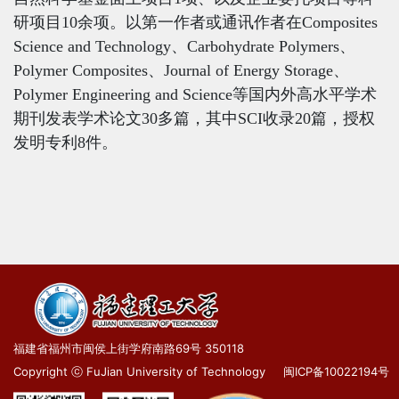
研项目
10
余项。以第一作者或通讯作者在
Composites
Science and Technology
、
Carbohydrate Polymers
、
Polymer Composites、Journal of Energy Storage
、
Polymer Engineering and Scienc
e
等
国内外高水平学术
期刊发表学术论文
30
多篇，其中
SCI
收录
20
篇，授权
发明专利
8
件。
福建省福州市闽侯上街学府南路69号 350118
Copyright ⓒ FuJian University of Technology
闽ICP备10022194号