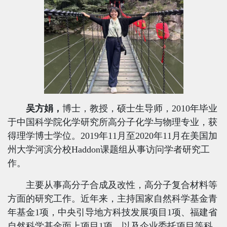
吴方娟，
博士，教授，硕士生导师，
2010
年毕业
于中国科学院化学研究所高分子化学与物理专业，获
得理学博士学位。
2019
年
11
月至
2020
年
11
月在美国加
州大学河滨分校
Haddon
课题组从事访问学者研究工
作。
主要从事高分子合成及改性，高分子复合材料等
方面的研究工作。近年来，主持国家自然科学基金青
年基金
1
项，中央引导地方科技发展项目
1
项、福建省
自然科学基金面上项目
1
项、以及企业委托项目等科