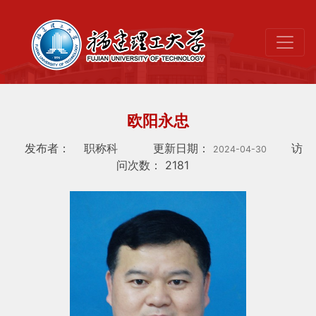
欧阳永忠
发布者：
职称科
更新日期：
访
2024-04-30
问次数：
2181