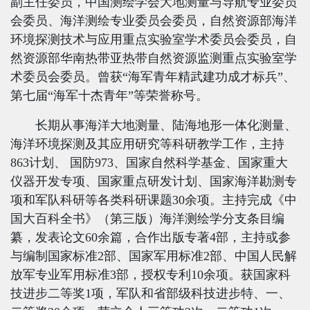
副主任委员，中国测绘学会大地测量与导航专业委员
会委员、海洋测绘专业委员会委员，自然资源部海洋
环境探测技术与应用重点实验室学术委员会委员，自
然资源部华南热带亚热带自然资源监测重点实验室学
术委员会委员。曾获“海军青年精武建功成才标兵”、
第七届“海军十杰青年”等荣誉称号。
长期从事海洋大地测量、陆海地形一体化测量、
海洋环境探测及其应用研究等科研教学工作，主持
863
计划、 国防
973
、国家自然科学基金、国家重大
仪器开发专项、国家重点研发计划、国家海洋勘测专
项和军队科研等各类科研课题
30
余项。主持完成《中
国大百科全书》（第三版）海洋测绘学分支条目编
纂，发表论文
60
余篇，合作出版专著
4
部，主持或参
与编制国家标准
2
部、国家军用标准
2
部、中国人民解
放军专业军用标准
3
部，授权专利
10
余项。获国家科
技进步二等奖
1
项，军队和省部级科技进步特、一、