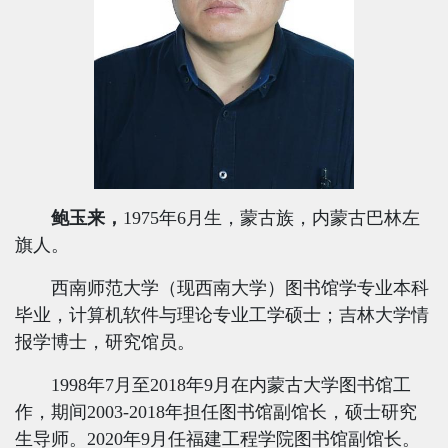
鲍玉来，
1975
年
6
月生，蒙古族，内蒙古巴林左
旗人。
西南师范大学（现西南大学）图书馆学专业本科
毕业，计算机软件与理论专业工学硕士；吉林大学情
报学博士，研究馆员。
1998
年
7
月至
2018
年
9
月在内蒙古大学图书馆工
作，期间
2003
-
2018
年担任图书馆副馆长，硕士研究
生导师。
2020
年
9
月任福建工程学院图书馆副馆长。