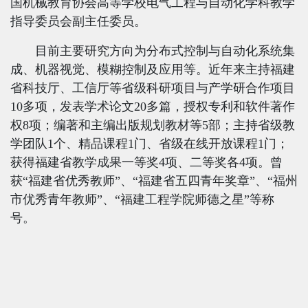
国机械教育协会高等学校电气工程与自动化学科教学
指导委员会副主任委员。
目前主要研究方向为分布式控制与自动化系统集
成、机器视觉、模糊控制及应用等。近年来主持福建
省科技厅、工信厅等省级科研项目与产学研合作项目
10
多项，发表学术论文
20
多篇，授权专利和软件著作
权
8
项；编著和主编出版规划教材等
5
部；主持省级教
学团队
1
个、精品课程
1
门、省级在线开放课程
1
门；
获得福建省教学成果一等奖
4
项、二等奖各
4
项。曾
获“福建省优秀教师”、“福建省五四青年奖章”、“福州
市优秀青年教师”、“福建工程学院师德之星”等称
号。