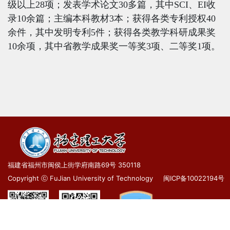
级以上
28
项；发表学术论文
30
多篇，其中
SCI
、
EI
收
录
10
余篇；主编本科教材
3
本；获得各类专利授权
40
余件，其中发明专利
5
件；获得各类教学科研成果奖
10
余项，其中省教学成果奖一等奖
3
项、二等奖
1
项。
福建省福州市闽侯上街学府南路69号 350118
Copyright ⓒ FuJian University of Technology
闽ICP备10022194号