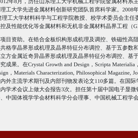
2012
年
8
月，历任山东理工大学机械工程学院金属材料系
东理工大学先进金属材料创新研究团队首席科学家。
2008
建理工大学材料科学与工程学院教授、校学术委员会主任
调控及性能优化等金属材料和无机非金属材料晶界工程（
G
金项目资助。在锆合金板织构形成机理及调控、铁磁性高
属共格孪晶界形成机理及晶界特征分布调控、基于五参数
心立方金属近奇异晶界形成机理及晶界特征分布调控、基
研究成果。在
Crystal Growth and Design
，
Scripta Materialia
sign
，
Materials Characterization
,
Philosophical Magazine
,
Jo
国内外主流学术期刊及内部刊物发表论文
110
多篇。在国际
国内学术会议上做大会报告
3
次。担任第十届中国电子显微
任、中国体视学学会材料科学分会理事、中国机械工程学