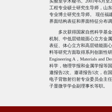
实验室学术秘书。
2001
年
6
月至
工程专业硕士研究生导师，山
专业博士研究生导师。 现任福
界面结构表征和界面特征分布
多次获得国家自然科学基
机制、中低层错能面心立方金
表征、体心立方和高层错能面
料等研究方面取得系列创新性
Engineering A
，
Materials and De
科学，物理学报和金属学报等
邀报告
2
次、邀请报告
5
次，在
电子背散射衍射专业委员会主
子显微学学会副理事长等职。