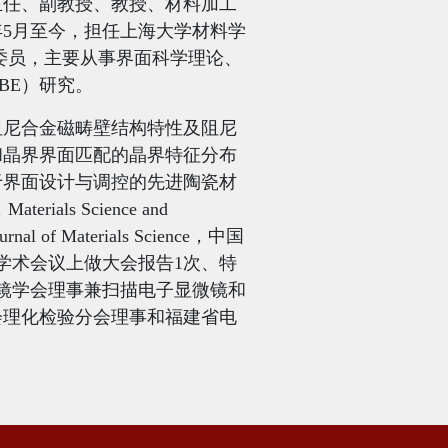
主任、副教授、教授、材料加工
年
5
月至今，担任上海大学材料学
委员，主要从事界面科学理论、
BE
）研究。
阻尼合金磁畴壁结构特性及阻尼
和晶界界面匹配的晶界特征分布
于界面设计与调控的先进陶瓷材
，
Materials Science and
urnal of Materials Science
，中国
学术会议上做大会报告
1
次、特
镜学会理事兼扫描电子显微镜和
会理化检验分会理事和福建省电