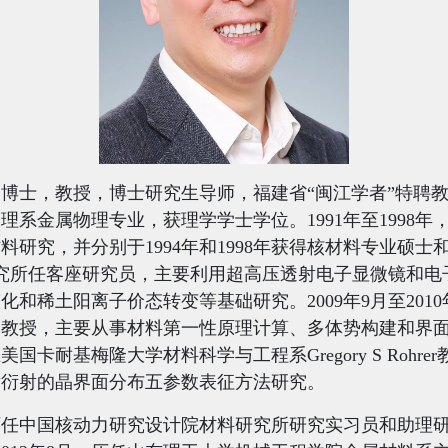
博士，教授，博士研究生导师，福建省“闽江学者”特聘
物理系金属物理专业，获理学学士学位。
1991
年至
1998
年
材料研究，并分别于
1994
年和
1998
年获得核材料专业硕士
究所任客座研究员，主要利用超高压透射电子显微镜和电
演化和稀土阳离子价态转变等基础研究。
2009
年
9
月至
2010
问教授，主要从事材料第一性原理计算、多体势构建和界
在美国卡耐基梅隆大学材料科学与工程系
Gregory S Rohrer
射衍射的晶界面分布五参数表征方法研究。
历任中国核动力研究设计院材料研究所研究实习员和助理