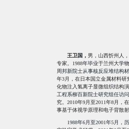
王卫国，
男，山西忻州人，
专家。
1988
年毕业于兰州大学
周邦新院士从事核反应堆结构
年
3
月，在日本国立金属材料研
化物注入氢离子显微组织结构
工程系柳百新院士研究组任访
究。
2010
年
9
月至
2011
年
8
月，
事基于体视学原理和电子背散
1988
年
6
月至
2001
年
5
月，