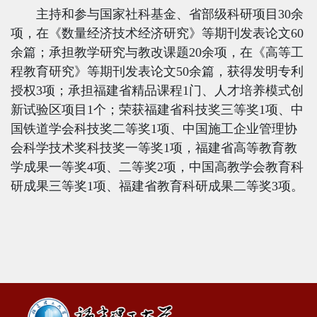
主持和参与国家社科基金、省部级科研项目
30
余
项，在《数量经济技术经济研究》等期刊发表论文
60
余篇；承担教学研究与教改课题
20
余项，在《高等工
程教育研究》等期刊发表论文
50
余篇，获得发明专利
授权
3
项；承担福建省精品课程
1
门、人才培养模式创
新试验区项目
1
个；荣获福建省科技奖三等奖
1
项、中
国铁道学会科技奖二等奖
1
项、中国施工企业管理协
会科学技术奖科技奖一等奖
1
项，福建省高等教育教
学成果一等奖
4
项、二等奖
2
项，中国高教学会教育科
研成果三等奖
1
项、福建省教育科研成果二等奖
3
项。