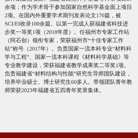
余项；作为学术骨干参加国家自然科学基金面上项目
2
项。在国内外重要学术期刊发表论文
170
篇，被
SCI/EI
收录
100
余篇。以第一完成人获福建省科技进
步奖一等奖1项（
2018
年度）。任福州市专家工作站
（阿石创）领衔专家，荣获福州市“十佳专家工作
站”称号（
2017
年）。负责国家一流本科专业“材料科
学与工程”、国家一流本科课程《材料科学基础》等
专业教学建设，荣获福建省教学成果奖二等奖
1
项。
负责福建省“材料结构与性能”研究生导师团队建设，
培养毕业硕士、博士研究生
60
多人。带领团队青年教
师荣获
2023
年福建省五四青年奖章集体。